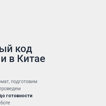
ый код
и в Китае
мат, подготовим
проведем
до готовности
аботе