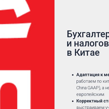
Бухгалте
и налого
в Китае
Адаптация к м
работаем по ки
China GAAP), а 
европейским.
Корректный ста
выстраиваем уч