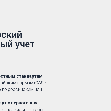
рский
вый учет
естным стандартам
—
тайским нормам (CAS /
не по российским или
рт с первого дня
—
ёт правильно, чтобы