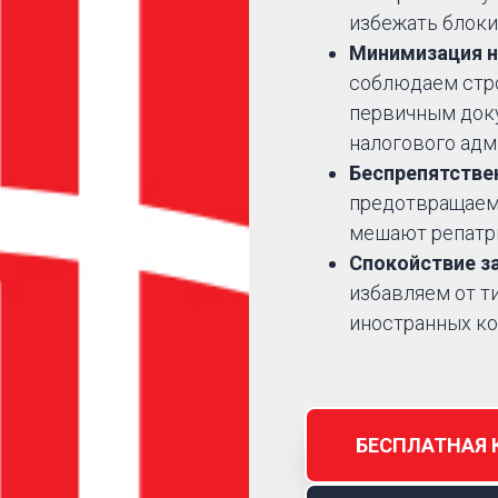
избежать блоки
Минимизация н
соблюдаем стро
первичным док
налогового адм
Беспрепятстве
предотвращаем
мешают репатри
Спокойствие за
избавляем от т
иностранных ко
БЕСПЛАТНАЯ 