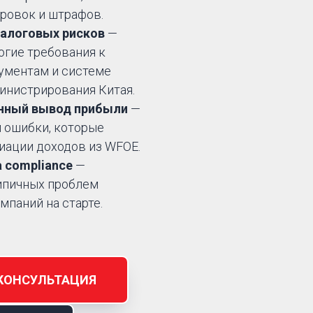
ровок и штрафов.
алоговых рисков
—
гие требования к
ументам и системе
инистрирования Китая.
нный вывод прибыли
—
 ошибки, которые
ации доходов из WFOE.
 compliance
—
ипичных проблем
мпаний на старте.
КОНСУЛЬТАЦИЯ