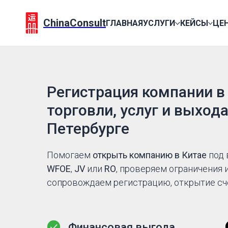
ChinaConsult
ГЛАВНАЯ
УСЛУГИ
КЕЙСЫ
ЦЕ
Регистрация компании в
торговли, услуг и выхода
Петербурге
Помогаем
открыть компанию в Китае
под 
WFOE
,
JV
или
RO
, проверяем ограничения 
сопровождаем регистрацию, открытие сч
Финансовая выгода