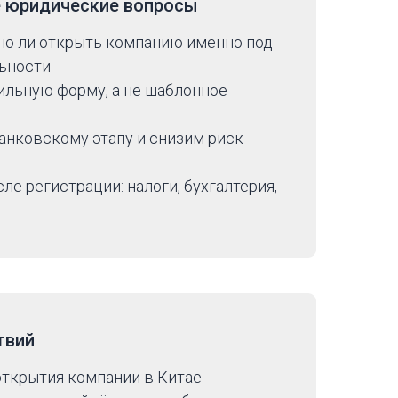
е юридические вопросы
но ли открыть компанию именно под
ьности
льную форму, а не шаблонное
анковскому этапу и снизим риск
е регистрации: налоги, бухгалтерия,
твий
открытия компании в Китае