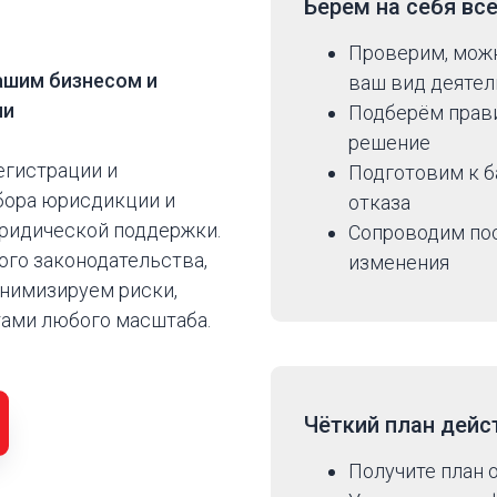
?
Берём на себя
вс
Проверим, мож
ашим бизнесом и
ваш вид деятел
ми
Подберём прави
решение
егистрации и
Подготовим к б
бора юрисдикции и
отказа
юридической поддержки.
Сопроводим посл
го законодательства,
изменения
инимизируем риски,
тами любого масштаба.
Чёткий план дейс
Получите план 