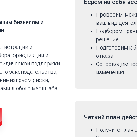
?
Берём на себя
вс
Проверим, мож
ашим бизнесом и
ваш вид деятел
ми
Подберём прави
решение
егистрации и
Подготовим к б
бора юрисдикции и
отказа
юридической поддержки.
Сопроводим посл
го законодательства,
изменения
инимизируем риски,
тами любого масштаба.
Чёткий план дейс
Получите план 