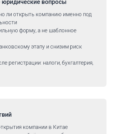
е юридические вопросы
но ли открыть компанию именно под
ьности
льную форму, а не шаблонное
анковскому этапу и снизим риск
е регистрации: налоги, бухгалтерия,
твий
открытия компании в Китае