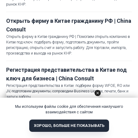
рынок КНР.
Открыть фирму в Китае гражданину РФ | China
Consult
Открыть фирму в Китае гражданину РФ | Помогаем открыть компанию в
Китае под ключ: подобрать форму, подготовить документы, пройти
регистрацию, открыть счет и запустить работу. Для торговли, импорта,
производства и выхода на рынок КНР.
Регистрация представительства в Китае под
ключ для бизнеса | China Consult
Регистрация представительства в Китае: подберем форму WFOE, RO или
JV, подготовим документы, сопроводим Business License, печати, банк и
запуск работы.
Мы используем файлы cookie для обеспечения наилучшего
Регистрация компании в Китае под ключ в
взаимодействия с сайтом
Ульяновске | China Consult
ХОРОШО, БОЛЬШЕ НЕ ПОКАЗЫВАТЬ
Помогаем открыть компанию в Китае под ключ в Ульяновске: подобрать
форму, подготовить документы, пройти регистрацию, открыть счет и