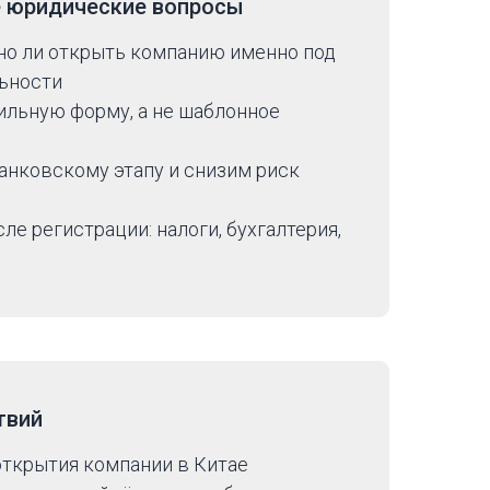
е юридические вопросы
но ли открыть компанию именно под
ьности
льную форму, а не шаблонное
анковскому этапу и снизим риск
е регистрации: налоги, бухгалтерия,
твий
открытия компании в Китае