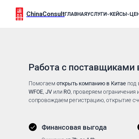
ChinaConsult
ГЛАВНАЯ
УСЛУГИ
КЕЙСЫ
ЦЕ
Работа с поставщиками 
Помогаем
открыть компанию в Китае
под 
WFOE
,
JV
или
RO
, проверяем ограничения 
сопровождаем регистрацию, открытие сч
Финансовая выгода