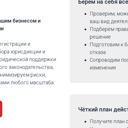
?
Берём на себя
вс
Проверим, мож
ашим бизнесом и
ваш вид деятел
ми
Подберём прави
решение
егистрации и
Подготовим к б
бора юрисдикции и
отказа
юридической поддержки.
Сопроводим посл
го законодательства,
изменения
инимизируем риски,
тами любого масштаба.
Чёткий план дейс
Получите план 