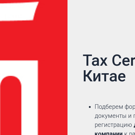
Tax Cer
Китае
Подберем фор
документы и 
регистрацию
компании
к р