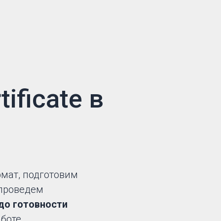
tificate в
мат, подготовим
проведем
до готовности
аботе