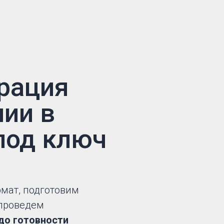
рация
ии в
под ключ
мат, подготовим
проведем
до готовности