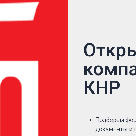
Откр
комп
КНР
Подберем фор
документы и 