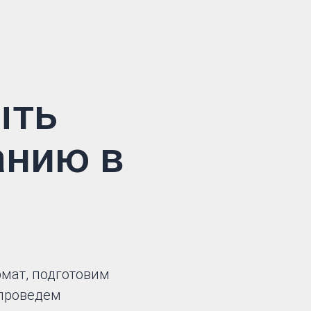
ыть
анию в
мат, подготовим
проведем